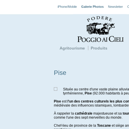
iPhone/Mobile
Galerie Photos
Newsletter
Agritourisme
Produits
Pise
Située au centre d'une vaste plaine alluvi
tyrrhénienne,
Pise
(92.000 habitants à peu
Pise
est
l'un des centres culturels les plus con
médiévale des influences islamiques, lombardes
À rappeler la
cathédrale
majestueuse et sa
tou
comme l'une des sept merveilles du monde.
Chef-lieu de province de la
Toscane
et siège arc