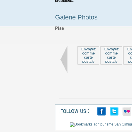
prestigieux.
Galerie Photos
Pise
Envoyez
Envoyez
En
comme
comme
c
carte
carte
c
postale
postale
po