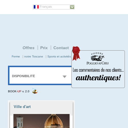
Français
Offres
Prix
Contact
Ferme
notre Toscane
Sports et activités
DISPONIBILITÉ
BOOK-
UP
v. 2.0
Arrivée
Nuit
Pers.
Prenom
Ville d'art
E-mail
info
Insérez le code