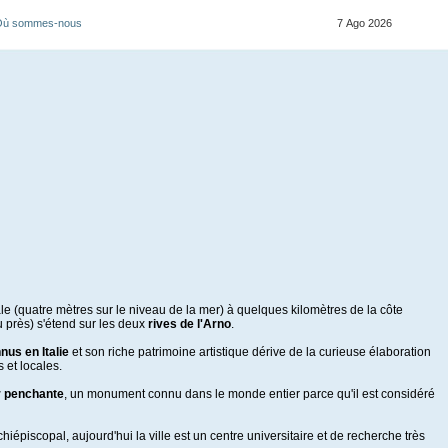
Où sommes-nous
7 Ago 2026
ale (quatre mètres sur le niveau de la mer) à quelques kilomètres de la côte
 près) s'étend sur les deux
rives de l'Arno
.
nus en Italie
et son riche patrimoine artistique dérive de la curieuse élaboration
 et locales.
r penchante
, un monument connu dans le monde entier parce qu'il est considéré
hiépiscopal, aujourd'hui la ville est un centre universitaire et de recherche très