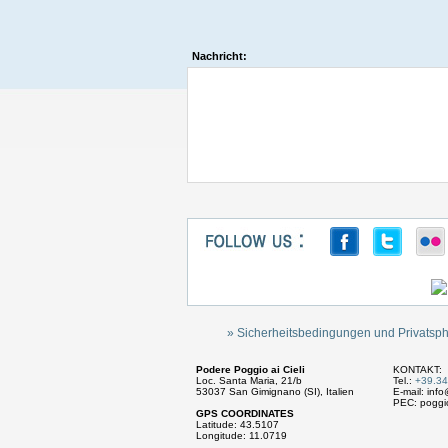
Nachricht:
» Sicherheitsbedingungen und Privatsp
Podere Poggio ai Cieli
KONTAKT:
Loc. Santa Maria, 21/b
Tel.:
+39.3
53037 San Gimignano (SI), Italien
E-mail:
info
PEC:
poggio
GPS COORDINATES
Latitude: 43.5107
Longitude: 11.0719