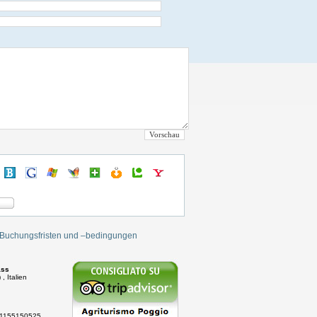
 Buchungsfristen und –bedingungen
ass
, Italien
. 01155150525