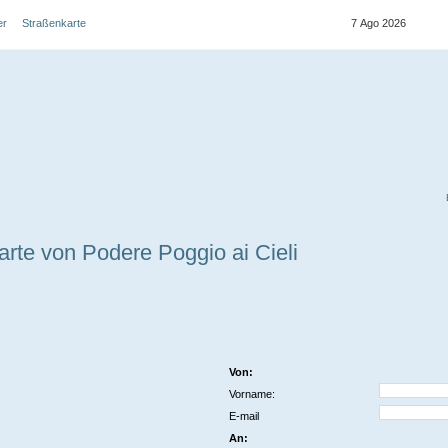
er
Straßenkarte
7 Ago 2026
rte von Podere Poggio ai Cieli
Von:
Vorname:
E-mail
An: