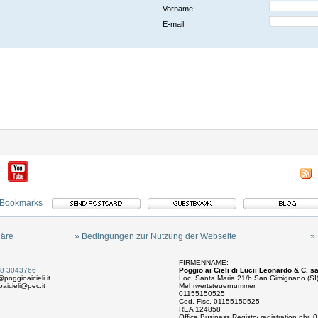
Vorname:
E-mail
häre
» Bedingungen zur Nutzung der Webseite
»
FIRMENNAME:
48 3043766
Poggio ai Cieli di Lucii Leonardo & C. s
@poggioaicieli.it
Loc. Santa Maria 21/b San Gimignano (SI) 
aicieli@pec.it
Mehrwertsteuernummer
01155150525
Cod. Fisc. 01155150525
REA 124858
Office Business Registry registration nbr