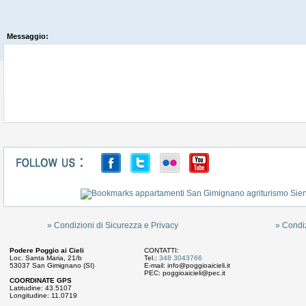
Messaggio:
» Condizioni di Sicurezza e Privacy
» Condizi
Podere Poggio ai Cieli
CONTATTI:
Loc. Santa Maria, 21/b
Tel.:
348 3043766
53037 San Gimignano (SI)
E-mail:
info@poggioaicieli.it
PEC:
poggioaicieli@pec.it
COORDINATE GPS
Latitudine: 43.5107
Longitudine: 11.0719