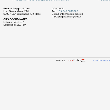
Podere Poggio ai Cieli
CONTACT:
Loc. Santa Maria, 21/b
Tél.:
+39.348 3043766
53037 San Gimignano (SI), Italie
E-mail:
info@poggioaicieli.it
PEC:
poggioaicieli@pec.it
GPS COORDINATES
Latitude: 43.5107
Longitude: 11.0719
Web by
Italia Promozio