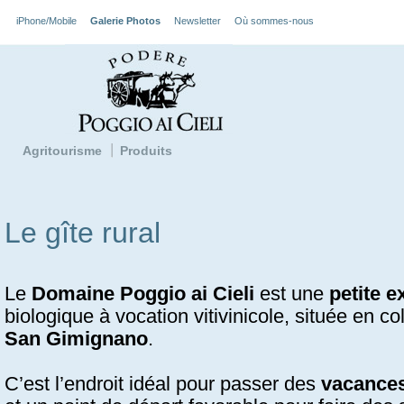
iPhone/Mobile
Galerie Photos
Newsletter
Où sommes-nous
Agritourisme
Produits
Le gîte rural
Le
Domaine Poggio ai Cieli
est une
petite e
biologique à vocation vitivinicole, située en c
San Gimignano
.
C’est l’endroit idéal pour passer des
vacances