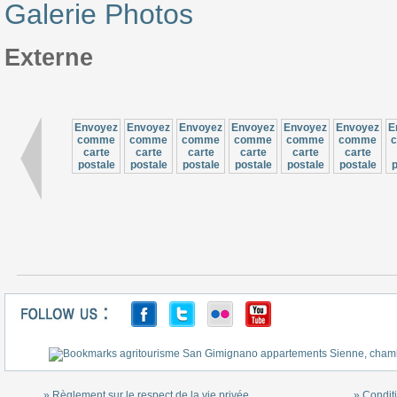
Galerie Photos
Externe
Envoyez
Envoyez
Envoyez
Envoyez
Envoyez
Envoyez
E
comme
comme
comme
comme
comme
comme
carte
carte
carte
carte
carte
carte
postale
postale
postale
postale
postale
postale
p
» Règlement sur le respect de la vie privée
» Conditi