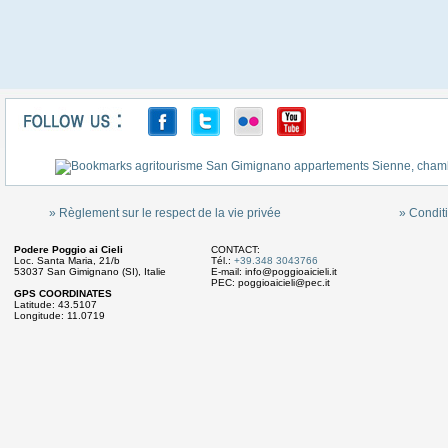
» Règlement sur le respect de la vie privée
» Conditi
Podere Poggio ai Cieli
CONTACT:
Loc. Santa Maria, 21/b
Tél.:
+39.348 3043766
53037 San Gimignano (SI), Italie
E-mail:
info@poggioaicieli.it
PEC:
poggioaicieli@pec.it
GPS COORDINATES
Latitude: 43.5107
Longitude: 11.0719